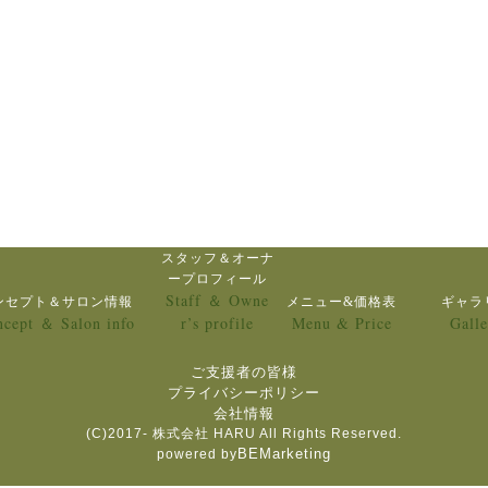
スタッフ＆オーナ
ープロフィール
Staff ＆ Owne
ンセプト＆サロン情報
メニュー&価格表
ギャラ
cept ＆ Salon info
r’s profile
Menu & Price
Galle
ご支援者の皆様
プライバシーポリシー
会社情報
(C)2017- 株式会社 HARU All Rights Reserved.
BEMarketing
powered by